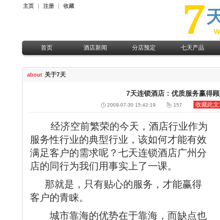
主页
|
注册
|
收藏
首页
酒店新闻
分店预定
七天产品
七天快讯
热点城市分店预定
七天特惠
关于7天
about
行业动态
华南地区分店预定
七天服务
华东地区分店预定
七天展示
7天连锁酒店：优质服务赢得
华北地区分店预定
收藏此文
2009-07-30 15:42:19
157
华中地区分店预定
经济空前繁荣的今天，酒店行业作为
服务性行业的典型行业，该如何才能有效
满足客户的需求呢？七天连锁酒店广州分
店的同行为我们用事实上了一课。
那就是，只有贴心的服务，才能赢得
客户的青睐。
城市靠海的优势在于靠海，而缺点也