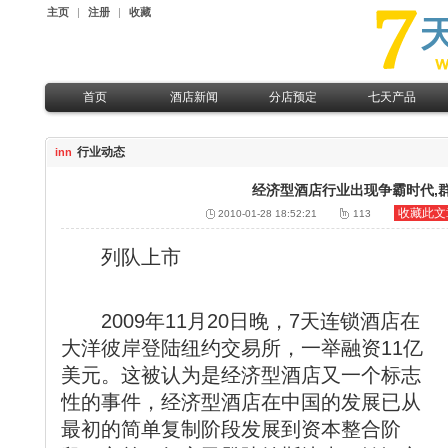
主页
|
注册
|
收藏
首页
酒店新闻
分店预定
七天产品
七天快讯
热点城市分店预定
七天特惠
行业动态
inn
行业动态
华南地区分店预定
七天服务
华东地区分店预定
七天展示
经济型酒店行业出现争霸时代,
华北地区分店预定
收藏此文
2010-01-28 18:52:21
113
华中地区分店预定
列队上市
2009年11月20日晚，7天连锁酒店在
大洋彼岸登陆纽约交易所，一举融资11亿
美元。这被认为是经济型酒店又一个标志
性的事件，经济型酒店在中国的发展已从
最初的简单复制阶段发展到资本整合阶