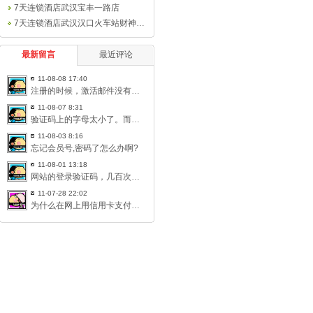
7天连锁酒店武汉宝丰一路店
7天连锁酒店武汉汉口火车站财神广场店（原
最新留言
最近评论
11-08-08 17:40
注册的时候，激活邮件没有收到，激活不了。想重新注册，但是身份
11-08-07 8:31
验证码上的字母太小了。而且模糊不清。眼睛不好的人根本看不见。
11-08-03 8:16
忘记会员号,密码了怎么办啊?
11-08-01 13:18
网站的登录验证码，几百次都是错误，不让登录了就明说嘛！搞这个
11-07-28 22:02
为什么在网上用信用卡支付不用输密码？ 只要卡号、有效期及信