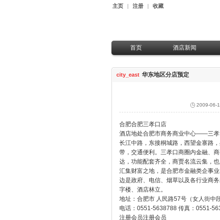
主页
|
注册
|
收藏
首页
酒店新闻
七天快讯
热
华东地区分店预定
city_east
行业动态
华
华
华
2009-06-1
华
合肥合肥三孝口店
酒店地处合肥市商务商业中心——三孝
长江中路，东接桐城路，西望金寨路，
带，交通便利。三孝口商圈内金融、商
达，功能配套齐全，商贾名流云集，也
汇集财富之地，是合肥市金融类企事业
边是政府、电信、烟草以及各行业商务
字楼、酒店林立。
地址：合肥市 人民路57号（女人街中
电话：0551-5638788 传真：0551-56
注册会员注册会员