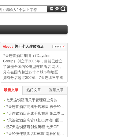
关于七天连锁酒店
About
7天连锁酒店集团（7DaysInn
Group）创立于2005年，目前已建立
了覆盖全国的经济型连锁酒店 网络，
分布在国内超过四十个城市和地区，
拥有分店超过300家。7天连续三年成
为业内规模增长速度最快的经济型酒
店企业，创造行业快速发展的佳话。
最新文章
热门文章
置顶文章
七天连锁酒店关于管理店业务的说明
7天连锁酒店完成千店布局 再争经济型酒店
7天连锁酒店完成千店布局 第二季度净营收
7天连锁酒店高管张韧出席澳门国际品牌连锁
忆7天连锁酒店创业历程-七天CEO郑南雁
7天经济连锁酒店CEO郑南雁的创业历程