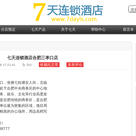
分店预定
七天产品
关于七天
帮助中心
留言本
点城市分店预定
七天特惠
关于7天
会员帮助
南地区分店预定
七天服务
诚聘英才
快速预定
东地区分店预定
七天展示
合作加盟
七天连锁酒店合肥三孝口店
北地区分店预定
收藏此文章
联系我们
发表评论
6 17:21:41
201
中地区分店预定
口，坐拥七桂塘女人街，北临
处于合肥中央商务区的中心地
务、娱乐、文化等行业高度发
是合肥传统的商务区，是合肥
单位最为密集的区域，项目周
精英的办公场所，周边高档写
段）
38777