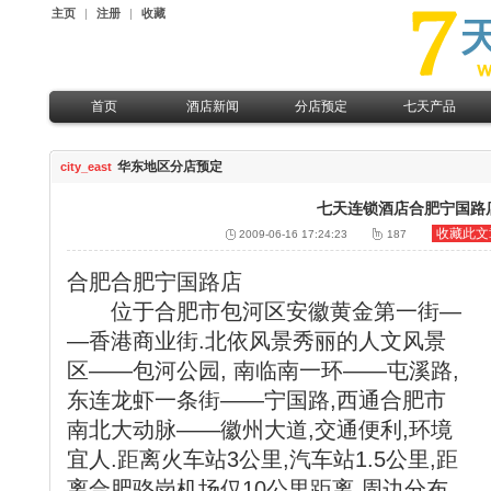
主页
|
注册
|
收藏
首页
酒店新闻
分店预定
七天产品
七天快讯
热点城市分店预定
七天特惠
华东地区分店预定
city_east
行业动态
华南地区分店预定
七天服务
华东地区分店预定
七天展示
七天连锁酒店合肥宁国路
华北地区分店预定
收藏此文
2009-06-16 17:24:23
187
华中地区分店预定
合肥合肥宁国路店
位于合肥市包河区安徽黄金第一街―
―香港商业街.北依风景秀丽的人文风景
区――包河公园, 南临南一环――屯溪路,
东连龙虾一条街――宁国路,西通合肥市
南北大动脉――徽州大道,交通便利,环境
宜人.距离火车站3公里,汽车站1.5公里,距
离合肥骆岗机场仅10公里距离.周边分布