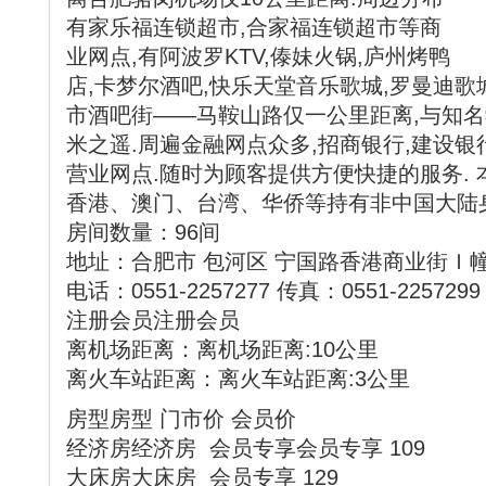
有家乐福连锁超市,合家福连锁超市等商
业网点,有阿波罗KTV,傣妹火锅,庐州烤鸭
店,卡梦尔酒吧,快乐天堂音乐歌城,罗曼迪歌
市酒吧街――马鞍山路仅一公里距离,与知名
米之遥.周遍金融网点众多,招商银行,建设银
营业网点.随时为顾客提供方便快捷的服务.
香港、澳门、台湾、华侨等持有非中国大陆
房间数量：96间
地址：合肥市 包河区 宁国路香港商业街Ｉ
电话：0551-2257277 传真：0551-2257299
注册会员注册会员
离机场距离：离机场距离:10公里
离火车站距离：离火车站距离:3公里
房型房型 门市价 会员价
经济房经济房 会员专享会员专享 109
大床房大床房 会员专享 129